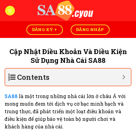
Skip
to
content
ĐĂNG KÝ +
ĐĂNG NHẬP
Cập Nhật Điều Khoản Và Điều Kiện
Sử Dụng Nhà Cái SA88
Contents
SA88
là một trong những nhà cái lớn ở châu Á với
mong muốn đem tới dịch vụ cờ bạc minh bạch và
trung thực, đã phát triển một loạt điều khoản và
điều kiện để giúp bảo vệ toàn bộ người chơi và
khách hàng của nhà cái.